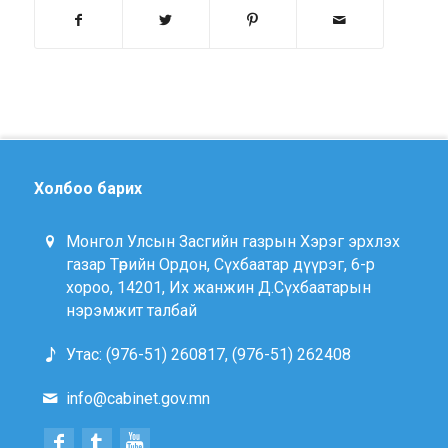
Холбоо барих
Монгол Улсын Засгийн газрын Хэрэг эрхлэх
газар Төрийн Ордон, Сүхбаатар дүүрэг, 6-р
хороо, 14201, Их жанжин Д.Сүхбаатарын
нэрэмжит талбай
Утас: (976-51) 260817, (976-51) 262408
info@cabinet.gov.mn