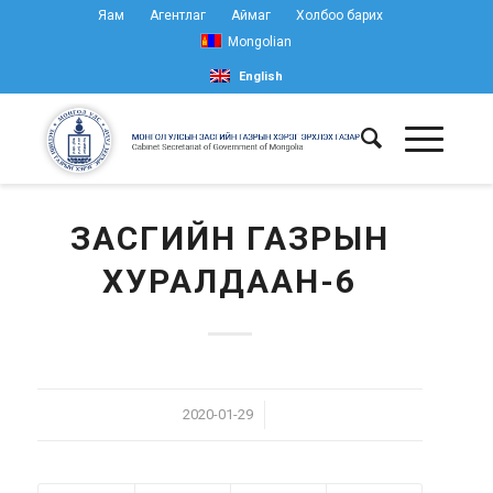
Яам
Агентлаг
Аймаг
Холбоо барих
Mongolian
English
ЗАСГИЙН ГАЗРЫН
ХУРАЛДААН-6
/
2020-01-29