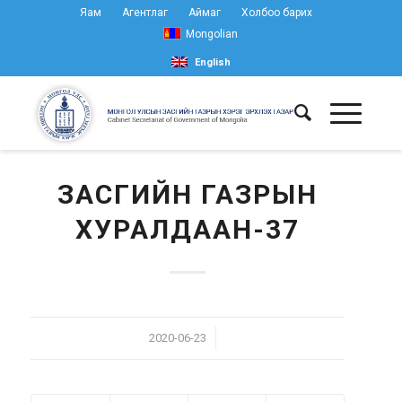
Яам
Агентлаг
Аймаг
Холбоо барих
Mongolian
English
ЗАСГИЙН ГАЗРЫН
ХУРАЛДААН-37
/
2020-06-23