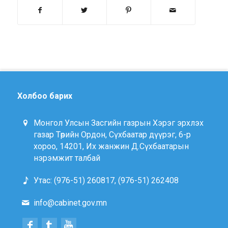
Холбоо барих
Монгол Улсын Засгийн газрын Хэрэг эрхлэх
газар Төрийн Ордон, Сүхбаатар дүүрэг, 6-р
хороо, 14201, Их жанжин Д.Сүхбаатарын
нэрэмжит талбай
Утас: (976-51) 260817, (976-51) 262408
info@cabinet.gov.mn