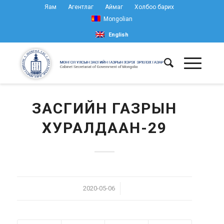
Яам
Агентлаг
Аймаг
Холбоо барих
Mongolian
English
ЗАСГИЙН ГАЗРЫН
ХУРАЛДААН-29
/
2020-05-06