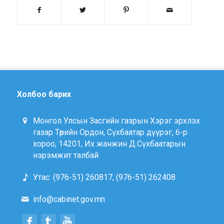
Холбоо барих
Монгол Улсын Засгийн газрын Хэрэг эрхлэх
газар Төрийн Ордон, Сүхбаатар дүүрэг, 6-р
хороо, 14201, Их жанжин Д.Сүхбаатарын
нэрэмжит талбай
Утас: (976-51) 260817, (976-51) 262408
info@cabinet.gov.mn