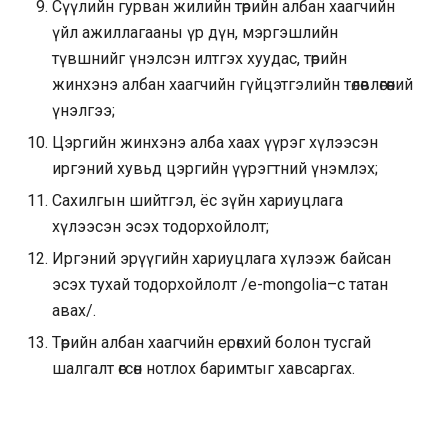
Сүүлийн гурван жилийн төрийн албан хаагчийн
үйл ажиллагааны үр дүн, мэргэшлийн
түвшнийг үнэлсэн илтгэх хуудас, төрийн
жинхэнэ албан хаагчийн гүйцэтгэлийн төлөвлөгөөний
үнэлгээ;
Цэргийн жинхэнэ алба хаах үүрэг хүлээсэн
иргэний хувьд цэргийн үүрэгтний үнэмлэх;
Сахилгын шийтгэл, ёс зүйн хариуцлага
хүлээсэн эсэх тодорхойлолт;
Иргэний эрүүгийн хариуцлага хүлээж байсан
эсэх тухай тодорхойлолт /e-mongolia–с татан
авах/.
Төрийн албан хаагчийн ерөнхий болон тусгай
шалгалт өгсөн нотлох баримтыг хавсаргах.