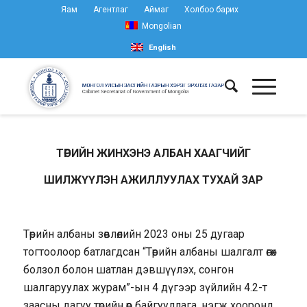
Яам
Агентлаг
Аймаг
Холбоо барих
Mongolian
English
ТӨРИЙН ЖИНХЭНЭ АЛБАН ХААГЧИЙГ
ШИЛЖҮҮЛЭН АЖИЛЛУУЛАХ ТУХАЙ ЗАР
Төрийн албаны зөвлөлийн 2023 оны 25 дугаар
тогтоолоор батлагдсан “Төрийн албаны шалгалт өгөх
болзол болон шатлан дэвшүүлэх, сонгон
шалгаруулах журам”-ын 4 дүгээр зүйлийн 4.2-т
заасны дагуу төрийн өөр байгууллага, нэгж хооронд