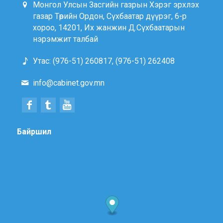
Монгол Улсын Засгийн газрын Хэрэг эрхлэх
газар Төрийн Ордон, Сүхбаатар дүүрэг, 6-р
хороо, 14201, Их жанжин Д.Сүхбаатарын
нэрэмжит талбай
Утас: (976-51) 260817, (976-51) 262408
info@cabinet.gov.mn
Байршил