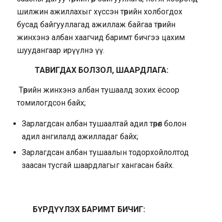
шилжин ажиллахыг хүссэн төрийн холбогдох
бусад байгууллагад ажиллаж байгаа төрийн
жинхэнэ албан хаагчид баримт бичгээ цахим
шуудангаар ирүүлнэ үү.
ТАВИГДАХ БОЛЗОЛ, ШААРДЛАГА:
Төрийн жинхэнэ албан тушаалд зохих ёсоор
томилогдсон байх;
Зарлагдсан албан тушаалтай адил төрөл болон
адил ангилалд ажилладаг байх;
Зарлагдсан албан тушаалын тодорхойлолтод
заасан тусгай шаардлагыг хангасан байх.
БҮРДҮҮЛЭХ БАРИМТ БИЧИГ: