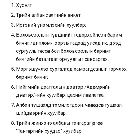
Хүсэлт
Төрийн албан хаагчийн анкет;
Иргэний үнэмлэхийн хуулбар;
Боловсролын түвшнийг тодорхойлсон баримт
бичиг /диплом/, хэрэв гадаад улсад их, дээд
сургууль төгссөн бол боловсролын баримт
бичгийн баталгаат орчуулгыг хавсаргах;
Мэргэшүүлэх сургалтад хамрагдсаныг гэрчлэх
баримт бичиг;
Нийгмийн даатгалын дэвтэр /Хөдөлмөрийн
дэвтэр/-ийн хуулбар, цахим лавлагаа;
Албан тушаалд томилогдсон, чөлөөлөгдсөн тушаал,
шийдвэрийн хуулбар;
Төрийн жинхэнэ албаны тангараг өргөсөн
“Тангаргийн хуудас” хуулбар;