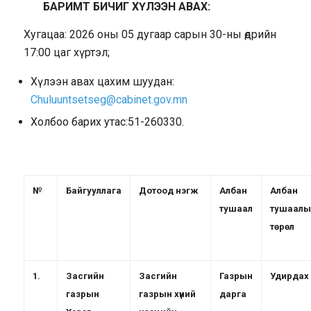
БАРИМТ БИЧИГ ХҮЛЭЭН АВАХ:
Хугацаа: 2026 оны 05 дугаар сарын 30-ны өдрийн
17:00 цаг хүртэл;
Хүлээн авах цахим шуудан:
Сhuluuntsetseg@cabinet.gov.mn
Холбоо барих утас:51-260330.
№
Байгууллага
Дотоод нэгж
Албан
Албан
тушаал
тушаалы
төрөл
1.
Засгийн
Засгийн
Газрын
Удирдах
газрын
газрын хүний
дарга