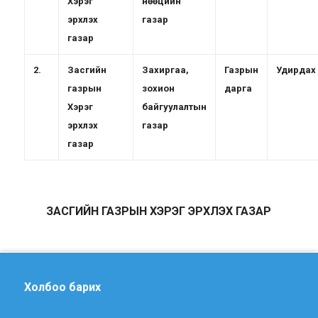
Хэрэг
нөөцийн
эрхлэх
газар
газар
2.
Засгийн
Захиргаа,
Газрын
Удирдах
газрын
зохион
дарга
Хэрэг
байгуулалтын
эрхлэх
газар
газар
ЗАСГИЙН ГАЗРЫН ХЭРЭГ ЭРХЛЭХ ГАЗАР
Холбоо барих