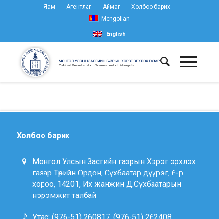
Яам
Агентлаг
Аймаг
Холбоо барих
Mongolian
English
Холбоо барих
Монгол Улсын Засгийн газрын Хэрэг эрхлэх
газар Төрийн Ордон, Сүхбаатар дүүрэг, 6-р
хороо, 14201, Их жанжин Д.Сүхбаатарын
нэрэмжит талбай
Утас: (976-51) 260817, (976-51) 262408