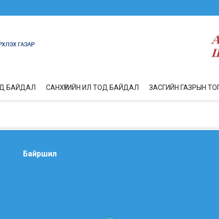
ОД БАЙДАЛ
САНХҮҮГИЙН ИЛ ТОД БАЙДАЛ
ЗАСГИЙН ГАЗРЫН ТО
Байршил