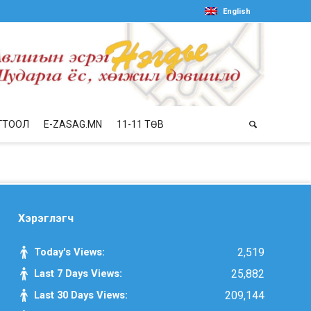
English
ГТООЛ
E-ZASAG.MN
11-11 ТӨВ
Хэрэглэгч
Today's Views:
2,519
Last 7 Days Views:
25,882
Last 30 Days Views:
209,144