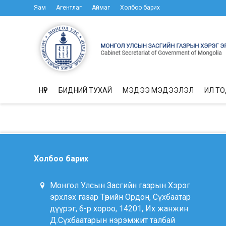
Яам
Агентлаг
Аймаг
Холбоо барих
НҮҮР
БИДНИЙ ТУХАЙ
МЭДЭЭ МЭДЭЭЛЭЛ
ИЛ Т
Холбоо барих
Монгол Улсын Засгийн газрын Хэрэг
эрхлэх газар Төрийн Ордон, Сүхбаатар
дүүрэг, 6-р хороо, 14201, Их жанжин
Д.Сүхбаатарын нэрэмжит талбай