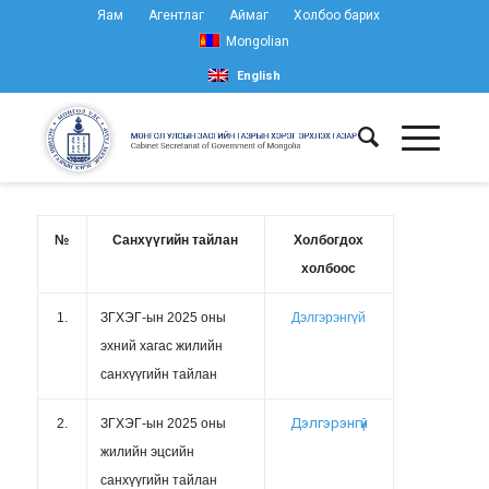
Яам
Агентлаг
Аймаг
Холбоо барих
Mongolian
English
№
Санхүүгийн тайлан
Холбогдох
холбоос
1.
ЗГХЭГ-ын 2025 оны
Дэлгэрэнгүй
эхний хагас жилийн
санхүүгийн тайлан
Дэлгэрэнгүй
2.
ЗГХЭГ-ын 2025 оны
жилийн эцсийн
санхүүгийн тайлан