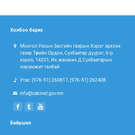
Холбоо барих
Монгол Улсын Засгийн газрын Хэрэг эрхлэх
газар Төрийн Ордон, Сүхбаатар дүүрэг, 6-р
хороо, 14201, Их жанжин Д.Сүхбаатарын
нэрэмжит талбай
Утас: (976-51) 260817, (976-51) 262408
info@cabinet.gov.mn
Байршил