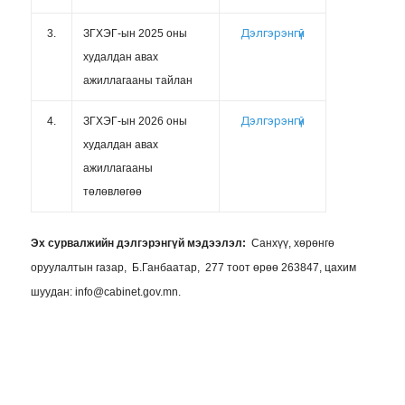
Дэлгэрэнгүй
3.
ЗГХЭГ-ын 2025 оны
худалдан авах
ажиллагааны тайлан
Дэлгэрэнгүй
4.
ЗГХЭГ-ын 2026 оны
худалдан авах
ажиллагааны
төлөвлөгөө
Эх сурвалжийн дэлгэрэнгүй мэдээлэл:
Санхүү, хөрөнгө
оруулалтын газар, Б.Ганбаатар, 277 тоот өрөө 263847, цахим
шуудан: info@cabinet.gov.mn.