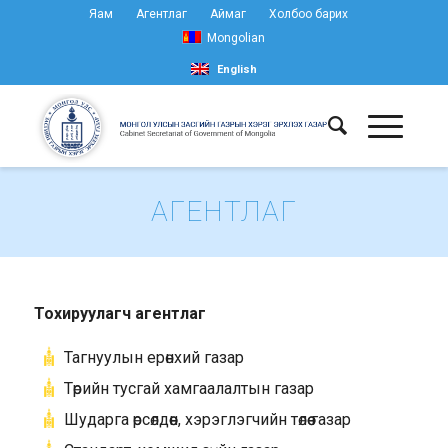
Яам
Агентлаг
Аймаг
Холбоо барих
Mongolian
English
АГЕНТЛАГ
Тохируулагч агентлаг
Тагнуулын ерөнхий газар
Төрийн тусгай хамгаалалтын газар
Шударга өрсөлдөөн, хэрэглэгчийн төлөө газар