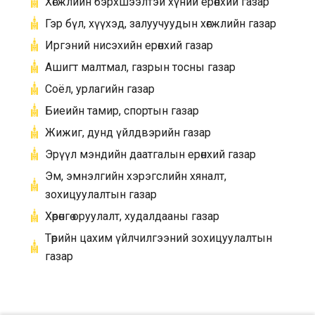
Хөгжлийн бэрхшээлтэй хүний ерөнхий газар
Гэр бүл, хүүхэд, залуучуудын хөгжлийн газар
Иргэний нисэхийн ерөнхий газар
Ашигт малтмал, газрын тосны газар
Соёл, урлагийн газар
Биеийн тамир, спортын газар
Жижиг, дунд үйлдвэрийн газар
Эрүүл мэндийн даатгалын ерөнхий газар
Эм, эмнэлгийн хэрэгслийн хяналт,
зохицуулалтын газар
Хөрөнгө оруулалт, худалдааны газар
Төрийн цахим үйлчилгээний зохицуулалтын
газар