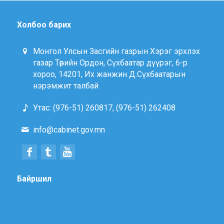
Холбоо барих
Монгол Улсын Засгийн газрын Хэрэг эрхлэх
газар Төрийн Ордон, Сүхбаатар дүүрэг, 6-р
хороо, 14201, Их жанжин Д.Сүхбаатарын
нэрэмжит талбай
Утас: (976-51) 260817, (976-51) 262408
info@cabinet.gov.mn
Байршил