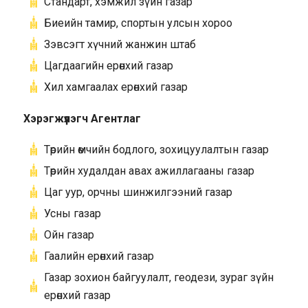
Стандарт, хэмжил зүйн газар
Биеийн тамир, спортын улсын хороо
Зэвсэгт хүчний жанжин штаб
Цагдаагийн ерөнхий газар
Хил хамгаалах ерөнхий газар
Хэрэгжүүлэгч Агентлаг
Төрийн өмчийн бодлого, зохицуулалтын газар
Төрийн худалдан авах ажиллагааны газар
Цаг уур, орчны шинжилгээний газар
Усны газар
Ойн газар
Гаалийн ерөнхий газар
Газар зохион байгуулалт, геодези, зураг зүйн
ерөнхий газар